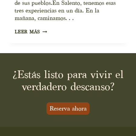
de sus pueblos.En Salento, tenemos esas
tres experiencias en un día. En la
mañana, caminamos…
SALENTO,
LEER MÁS
CAFÉ
Y
PALMAS
¿Estás listo para vivir el
verdadero descanso?
Reserva ahora