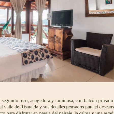
l segundo piso, acogedora y luminosa, con balcón privado 
l valle de Risaralda y sus detalles pensados para el descan
cto para disfrutar en pareja del paisaje, la calma y una estadí