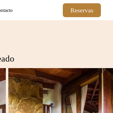
Reservas
ES
EN
ntacto
eado