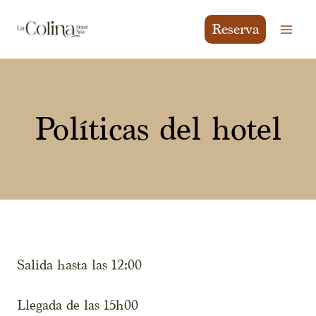
Saltar
al
ES
EN
Reserva
Contenido
Políticas del hotel
Salida hasta las 12:00
Llegada de las 15h00